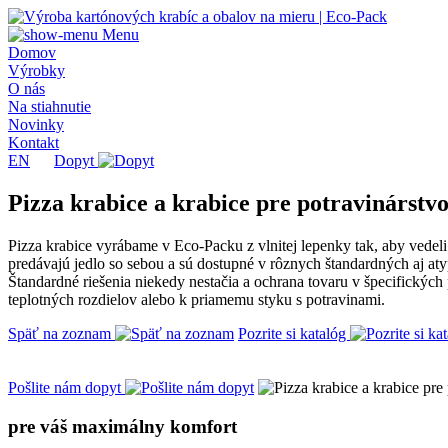
Menu
Domov
Výrobky
O nás
Na stiahnutie
Novinky
Kontakt
EN
Dopyt
Pizza krabice a krabice pre potravinárstv
Pizza krabice vyrábame v Eco-Packu z vlnitej lepenky tak, aby vedeli
predávajú jedlo so sebou a sú dostupné v rôznych štandardných aj at
Štandardné riešenia niekedy nestačia a ochrana tovaru v špecifických
teplotných rozdielov alebo k priamemu styku s potravinami.
Späť na zoznam
Pozrite si katalóg
Pošlite nám dopyt
pre váš maximálny komfort