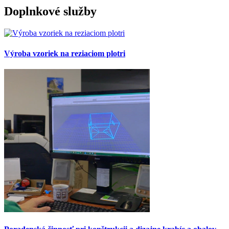
Doplnkové služby
Výroba vzoriek na reziaciom plotri