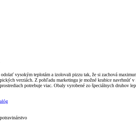
o
 odolať vysokým teplotám a izolovali pizzu tak, že si zachová maximum 
ypických verziách. Z pohľadu marketingu je možné krabice navrhnúť v 
 prostrediach potrebuje viac. Obaly vyrobené zo špeciálnych druhov le