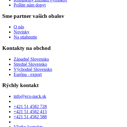
Pošlite nám dopyt
Sme partner vašich obalov
O nás
Novinky
Na stiahnutie
Kontakty na obchod
Západné Slovensko
Stredné Slovensko
Východné Slovensko
Európa - export
Rýchly kontakt
info@eco-pack.sk
+421 51 4582 728
+421 51 4582 415
+421 51 4582 588
Všetky kontakty