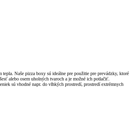
tepla. Naše pizza boxy sú ideálne pre použitie pre prevádzky, ktoré
šesť alebo osem uholných tvaroch a je možné ich potlačiť.
peniek sú vhodné napr. do vlhkých prostredí, prostredí extrémnych